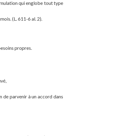
ormulation qui englobe tout type
ois. (L. 611-6 al. 2).
besoins propres.
:
uvé,
fin de parvenir à un accord dans