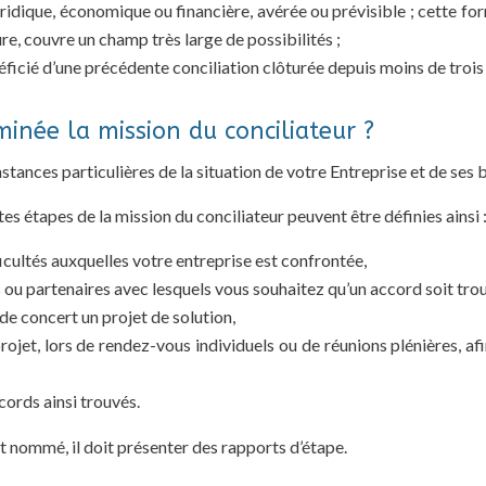
 juridique, économique ou financière, avérée ou prévisible ; cette f
ture, couvre un champ très large de possibilités ;
néficié d’une précédente conciliation clôturée depuis moins de trois m
née la mission du conciliateur ?
tances particulières de la situation de votre Entreprise et de ses 
s étapes de la mission du conciliateur peuvent être définies ainsi 
ficultés auxquelles votre entreprise est confrontée,
rs ou partenaires avec lesquels vous souhaitez qu’un accord soit tro
de concert un projet de solution,
projet, lors de rendez-vous individuels ou de réunions plénières, a
cords ainsi trouvés.
st nommé, il doit présenter des rapports d’étape.