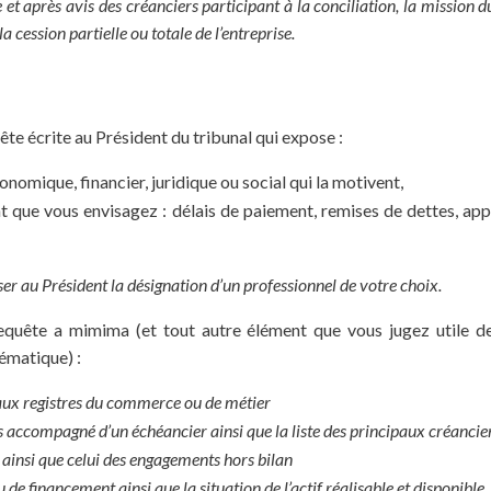
 et après avis des créanciers participant à la conciliation, la mission d
a cession partielle ou totale de l’entreprise.
te écrite au Président du tribunal qui expose :
conomique, financier, juridique ou social qui la motivent,
 que vous envisagez : délais de paiement, remises de dettes, appo
ser au Président la désignation d’un professionnel de votre choix.
requête a mimima (et tout autre élément que vous jugez utile 
ématique) :
aux registres du commerce ou de métier
es accompagné d’un échéancier ainsi que la liste des principaux créancie
és ainsi que celui des engagements hors bilan
de financement ainsi que la situation de l’actif réalisable et disponible,