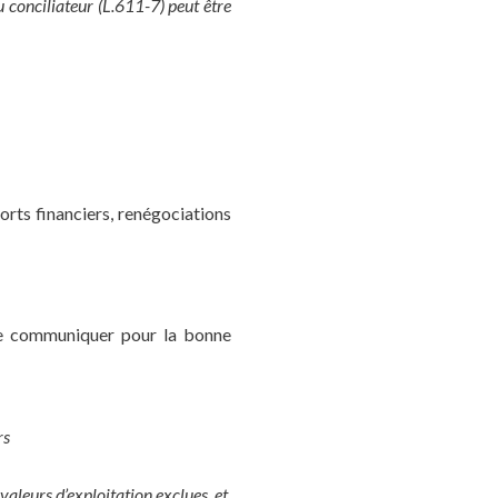
u conciliateur (L.611-7) peut être
rts financiers, renégociations
de communiquer pour la bonne
rs
 valeurs d’exploitation exclues, et