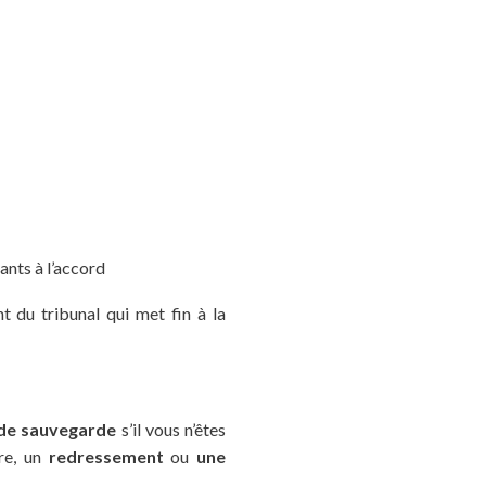
ants à l’accord
nt du tribunal qui met fin à la
 de
sauvegarde
s’il vous n’êtes
ire, un
redressement
ou
une