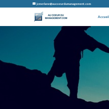
jcmerlane@aucoeurdumanagement.com
Accuei