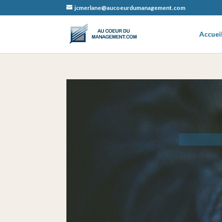
jcmerlane@aucoeurdumanagement.com
Accuei